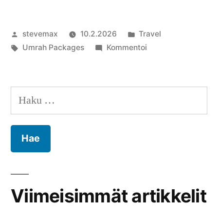
Artikkelin
Julkaistu
stevemax
10.2.2026
Travel
julkaisija
Avainsanat:
kategoriassa
artikkelia
Umrah Packages
Kommentoi
on
Islamic
Travel
Offering
Haku:
Cheap
Umrah
Tickets
&
Flights
2026
Viimeisimmät artikkelit