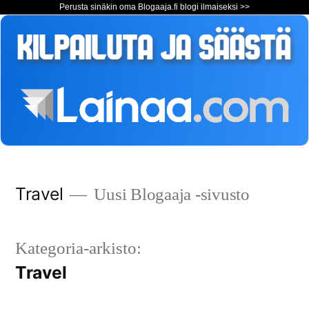
Perusta sinäkin oma Blogaaja.fi blogi ilmaiseksi >>
Siirry
Travel
Uusi Blogaaja -sivusto
sisältöön
Kategoria-arkisto:
Travel